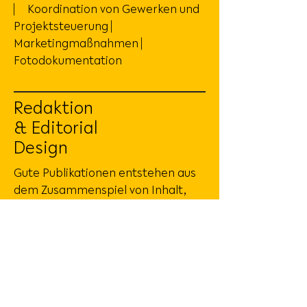
⎸ Koordination von Gewerken und
Projektsteuerung ⎸
Marketingmaßnahmen ⎸
Fotodokumentation
Redaktion
& Editorial
Design
Gute Publikationen entstehen aus
dem Zusammenspiel von Inhalt,
Struktur und Gestaltung. Wir
entwickeln Bücher, Magazine,
Kataloge und weitere
Publikationen, die komplexe Inhalte
klar vermitteln und zugleich
gestalterisch überzeugen. Mit